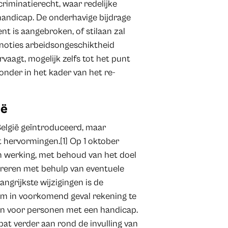
criminatierecht, waar redelijke
handicap. De onderhavige bijdrage
nt is aangebroken, of stilaan zal
noties arbeidsongeschiktheid
rvaagt, mogelijk zelfs tot het punt
onder in het kader van het re-
ië
 België geïntroduceerd, maar
ot hervormingen.[1] Op 1 oktober
in werking, met behoud van het doel
reren met behulp van eventuele
ngrijkste wijzigingen is de
 om in voorkomend geval rekening te
en voor personen met een handicap.
bat verder aan rond de invulling van