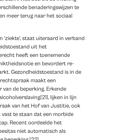
verschillende benaderingswijzen te
en meer terug naar het sociaal
‘ziekte’, staat uiteraard in verband
idstoestand uit het
tierecht heeft een toenemende
hiktheidsnotie en bevordert re-
arkt. Gezondheidstoestand is in de
e rechtspraak maakt een
r van de beperking. Erkende
oholverslaving[21], lijken in lijn
ak van het Hof van Justitie, ook
et vast te staan dat een morbide
cap. Recent oordeelde het
esitas niet automatisch als
e beperking.[22]