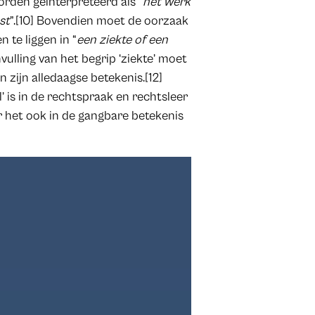
orden geïnterpreteerd als “
het werk
st
”.[10] Bovendien moet de oorzaak
 te liggen in “
een ziekte of een
nvulling van het begrip ‘ziekte’ moet
 zijn alledaagse betekenis.[12]
 is in de rechtspraak en rechtsleer
 het ook in de gangbare betekenis