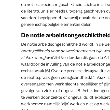
de noties arbeidsongeschiktheid (ziekte in arbei
de literatuur is er reeds uitvoerig geschreven o
van deze begrippen[4], waarbij opvalt dat de n
gemeenschappelijke elementen delen.
De notie arbeidsongeschiktheid
De notie arbeidsongeschiktheid wordt in de Bel
onmogelijkheid voor de werknemer om zijn werk
ziekte of ongeval
”.[5] Verder dan dit gaat de 
waardoor de invulling van de notie arbeidsong
rechtspraak.[6] Over de precieze draagwijdte va
de rechtspraak geen eensgezindheid.[7] Vaak is
overeengekomen werk slechts moeilijker of pijn
gevolge van ziekte of ongeval.[8] Arbeidsonges
te werken door ziekte of ongeval duidt explicie
werknemer, namelijk ‘zijn’ werk en niet op werk