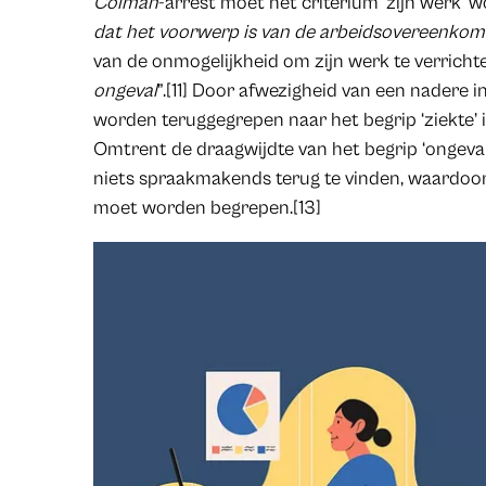
Colman
-arrest moet het criterium ‘zijn werk’ w
dat het voorwerp is van de arbeidsovereenkom
van de onmogelijkheid om zijn werk te verrichten
ongeval
”.[11] Door afwezigheid van een nadere i
worden teruggegrepen naar het begrip ‘ziekte’ in
Omtrent de draagwijdte van het begrip ‘ongeval’
niets spraakmakends terug te vinden, waardoor
moet worden begrepen.[13]