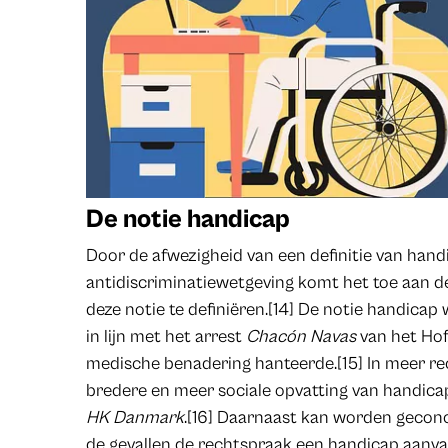
De notie handicap
Door de afwezigheid van een definitie van hand
antidiscriminatiewetgeving komt het toe aan d
deze notie te definiëren.[14] De notie handicap
in lijn met het arrest
Chacón Navas
van het Hof 
medische benadering hanteerde.[15] In meer r
bredere en meer sociale opvatting van handicap
HK Danmark
.[16] Daarnaast kan worden gecon
de gevallen de rechtspraak een handicap aanvaar