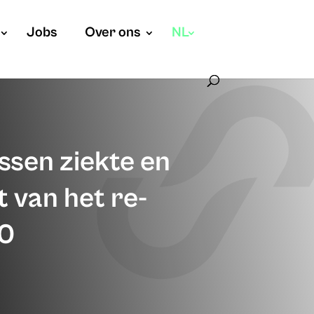
Jobs
Over ons
NL
N
ssen ziekte en
t van het re-
.0