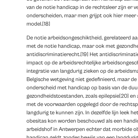
van de notie handicap in de rechtsleer zijn er 
onderscheiden, maar men grijpt ook hier meer 
model.[18]
De notie arbeidsongeschiktheid, gerelateerd aan 
met de notie handicap, maar ook met gezondhe
antidiscriminatierecht.[19] Het antidiscrimina
impact op de arbeidsrechtelijke arbeidsongesc
integratie van langdurig zieken op de arbeidsm
Belgische wetgeving niet gedefinieerd, maar d
onderscheid met handicap op basis van de duu
gezondheidstoestanden, zoals epilepsie[20] en alc
met de voorwaarden opgelegd door de rechtspra
langdurig te kunnen zijn. In dezelfde lijn leek h
obesitas kon worden beschouwd als een handi
arbeidshof in Antwerpen echter dat morbide ob
handicap geldt zonder bewijs van een langdurig