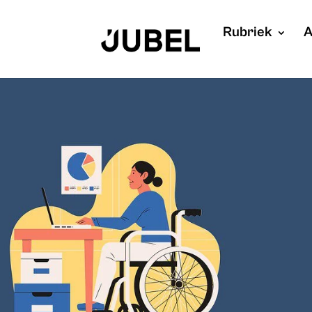
Rubriek
A