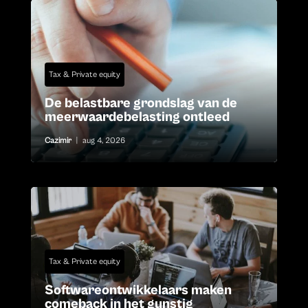
Tax & Private equity
De belastbare grondslag van de
meerwaardebelasting ontleed
Cazimir
|
aug 4, 2026
Tax & Private equity
Softwareontwikkelaars maken
comeback in het gunstig