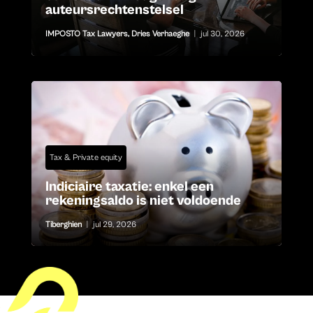
auteursrechtenstelsel
IMPOSTO Tax Lawyers
,
Dries Verhaeghe
|
jul 30, 2026
Tax & Private equity
Indiciaire taxatie: enkel een
rekeningsaldo is niet voldoende
Tiberghien
|
jul 29, 2026