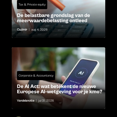
Tax & Private equity
De belastbare grondslag van de
meerwaardebelasting ontleed
Cazimir
|
aug 4, 2026
Corporate & Accountancy
De AI Act: wat betekent de nieuwe
Europese AI-wetgeving voor je kmo?
Vandelanotte
|
jul 31, 2026