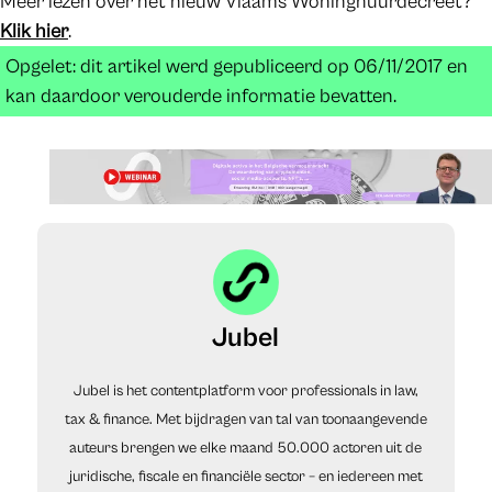
Meer lezen over het nieuw Vlaams Woninghuurdecreet?
Klik hier
.
Opgelet: dit artikel werd gepubliceerd op 06/11/2017 en
kan daardoor verouderde informatie bevatten.
Jubel
Jubel is het contentplatform voor professionals in law,
tax & finance. Met bijdragen van tal van toonaangevende
auteurs brengen we elke maand 50.000 actoren uit de
juridische, fiscale en financiële sector – en iedereen met