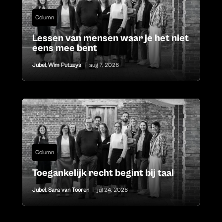
Column
Lessen van mensen waar je het niet
eens mee bent
Jubel
,
Wim Putzeys
|
aug 7, 2026
Column
Toegankelijk recht begint bij taal
Jubel
,
Sara van Tooren
|
jul 24, 2026