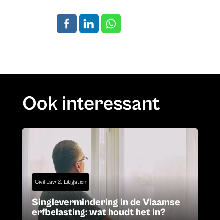
Ook interessant
Civil Law & Litigation
Singlevermindering in de Vlaamse
erfbelasting: wat houdt het in?