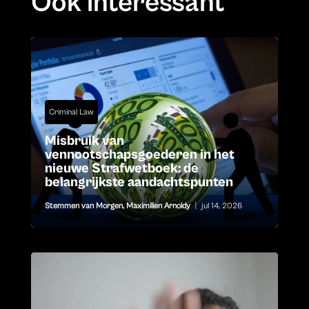
Ook interessant
Criminal Law
Misbruik van
vennootschapsgoederen in het
nieuwe Strafwetboek: de
belangrijkste aandachtspunten
Stemmen van Morgen
,
Maximilien Arnoldy
|
jul 14, 2026