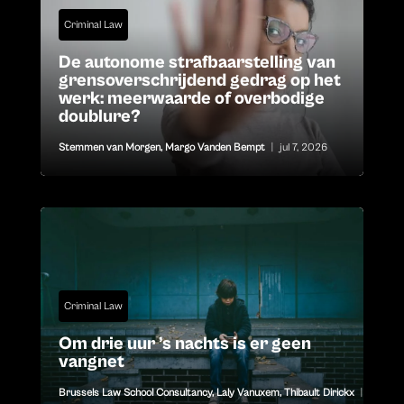
Criminal Law
De autonome strafbaarstelling van
grensoverschrijdend gedrag op het
werk: meerwaarde of overbodige
doublure?
Stemmen van Morgen
,
Margo Vanden Bempt
|
jul 7, 2026
Criminal Law
Om drie uur ’s nachts is er geen
vangnet
Brussels Law School Consultancy
,
Laly Vanuxem
,
Thibault Dirickx
|