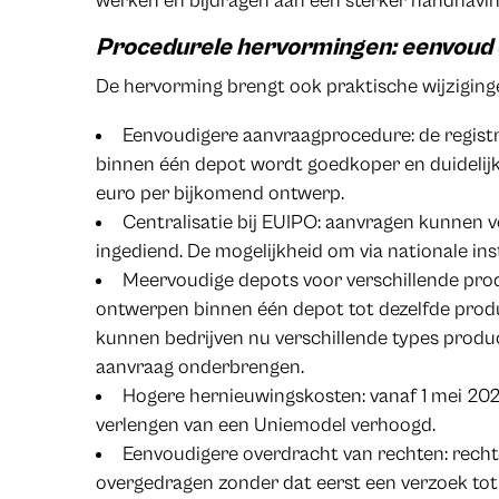
werken en bijdragen aan een sterker handhavin
Procedurele hervormingen: eenvoud e
De hervorming brengt ook praktische wijziging
Eenvoudigere aanvraagprocedure: de regist
binnen één depot wordt goedkoper en duidelijke
euro per bijkomend ontwerp.
Centralisatie bij EUIPO: aanvragen kunnen 
ingediend. De mogelijkheid om via nationale inst
Meervoudige depots voor verschillende prod
ontwerpen binnen één depot tot dezelfde prod
kunnen bedrijven nu verschillende types prod
aanvraag onderbrengen.
Hogere hernieuwingskosten: vanaf 1 mei 20
verlengen van een Uniemodel verhoogd.
Eenvoudigere overdracht van rechten: rec
overgedragen zonder dat eerst een verzoek tot