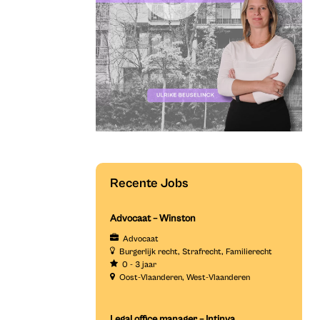
Recente Jobs
Advocaat – Winston
Advocaat
Burgerlijk recht
Strafrecht
Familierecht
0 - 3 jaar
Oost-Vlaanderen
West-Vlaanderen
Legal office manager – Intinya