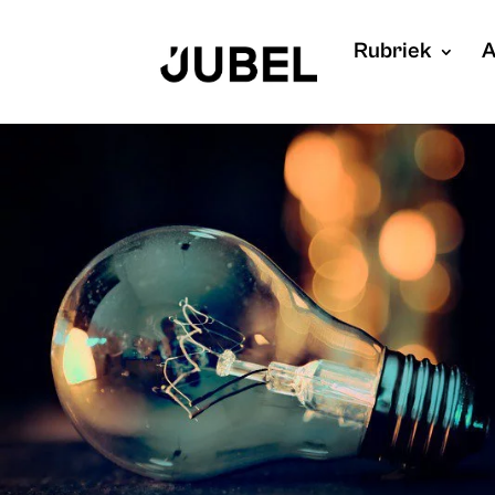
Rubriek
A