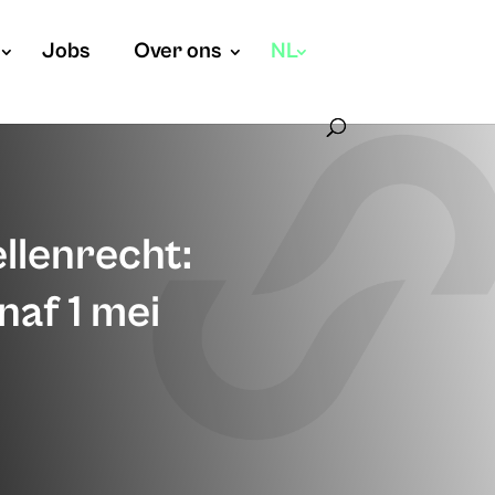
Jobs
Over ons
NL
llenrecht:
naf 1 mei