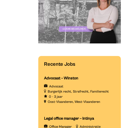
Recente Jobs
Advocaat – Winston
Advocaat
Burgerlijk recht
Strafrecht
Familierecht
0 - 3 jaar
Oost-Vlaanderen
West-Vlaanderen
Legal office manager – Intinya
Office Manager
Administratie