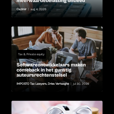
meerwaardebelasting ontleed
Cazimir
|
aug 4, 2026
Tax & Private equity
Softwareontwikkelaars maken
comeback in het gunstig
auteursrechtenstelsel
IMPOSTO Tax Lawyers
,
Dries Verhaeghe
|
jul 30, 2026