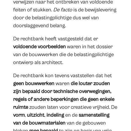
verwijzen naar het ontbreken van voldoende
feiten of stukken.
De facto
is de bewijslevering
door de belastingplichtige dus wel van
doorslaggevend belang.
De rechtbank heeft vastgesteld dat er
voldoende voorbeelden
waren in het dossier
van de bouwwerken die de belastingplichtige
ontwierp als architect.
De rechtbank kon tevens vaststellen dat het
geen bouwwerken
waren
die louter zouden
zijn bepaald door technische overwegingen,
regels of andere beperkingen
die geen enkele
ruimte
zouden laten voor creatieve vrijheid. De
vorm
,
uitzicht
,
indeling
en de
samenstelling
van de bouwmaterialen
van de gebouwen
bleken
mee bepaald
te zijn op basis van vrije