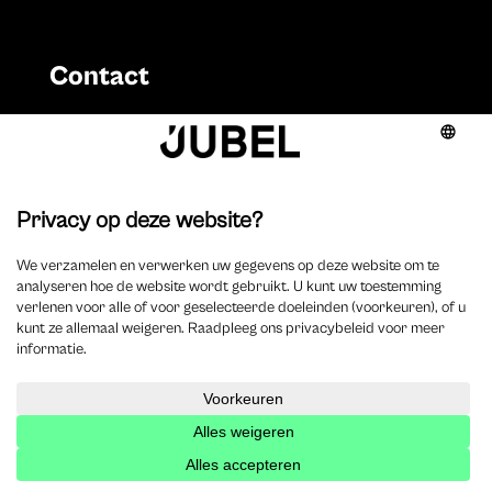
Contact
KNOPSPUBLISHING BV
BE 0891.853.731
Sint-Antoniusstraat 22
2200 Herentals
T. 014 73 78 11
Auteurs
Overzicht auteurs
Auteur worden?