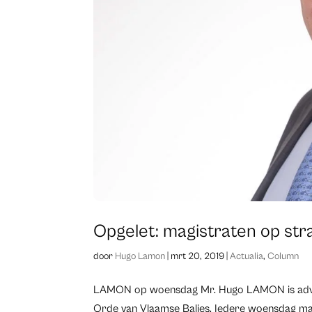
Opgelet: magistraten op str
door
Hugo Lamon
|
mrt 20, 2019
|
Actualia
,
Column
LAMON op woensdag Mr. Hugo LAMON is advoc
Orde van Vlaamse Balies. Iedere woensdag maak