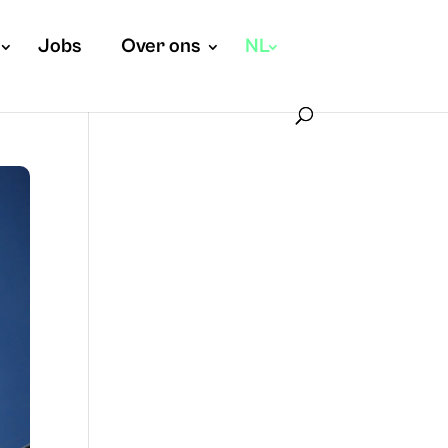
Jobs
Over ons
NL