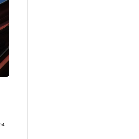
n
694