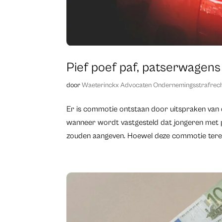
Pief poef paf, patserwagen
door
Waeterinckx Advocaten Ondernemingsstrafrec
Er is commotie ontstaan door uitspraken van 
wanneer wordt vastgesteld dat jongeren met pa
zouden aangeven. Hoewel deze commotie terecht