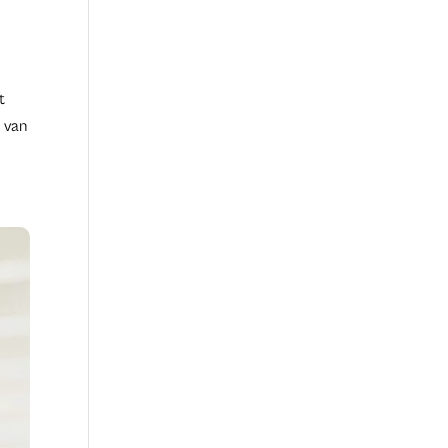
t
g van