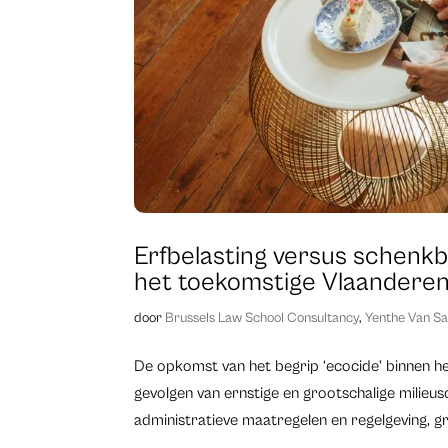
Erfbelasting versus schenkb
het toekomstige Vlaandere
door
Brussels Law School Consultancy
,
Yenthe Van S
De opkomst van het begrip ‘ecocide’ binnen h
gevolgen van ernstige en grootschalige milieu
administratieve maatregelen en regelgeving, gro