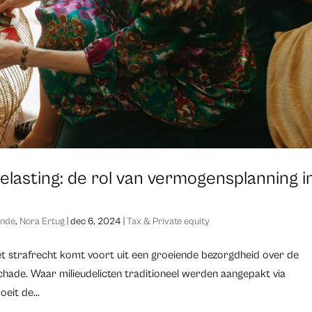
elasting: de rol van vermogensplanning i
n
ande
,
Nora Ertug
|
dec 6, 2024
|
Tax & Private equity
et strafrecht komt voort uit een groeiende bezorgdheid over de
schade. Waar milieudelicten traditioneel werden aangepakt via
eit de...