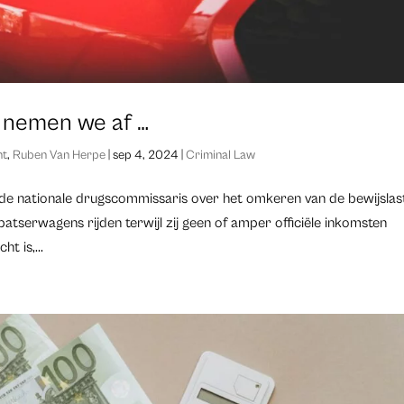
s nemen we af …
ht
,
Ruben Van Herpe
|
sep 4, 2024
|
Criminal Law
de nationale drugscommissaris over het omkeren van de bewijslas
tserwagens rijden terwijl zij geen of amper officiële inkomsten
 is,...