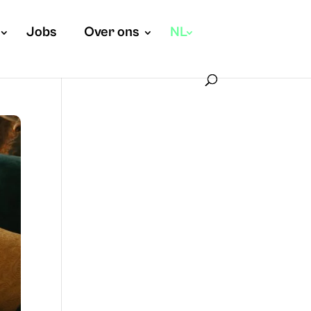
Jobs
Over ons
NL