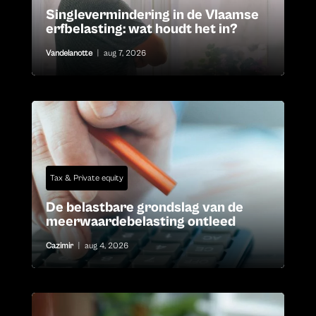
Singlevermindering in de Vlaamse
erfbelasting: wat houdt het in?
Vandelanotte
|
aug 7, 2026
Tax & Private equity
De belastbare grondslag van de
meerwaardebelasting ontleed
Cazimir
|
aug 4, 2026