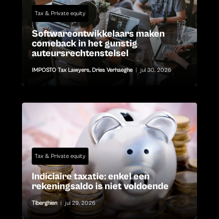
Tax & Private equity
Softwareontwikkelaars maken
comeback in het gunstig
auteursrechtenstelsel
IMPOSTO Tax Lawyers
,
Dries Verhaeghe
|
jul 30, 2026
Tax & Private equity
Indiciaire taxatie: enkel een
rekeningsaldo is niet voldoende
Tiberghien
|
jul 29, 2026