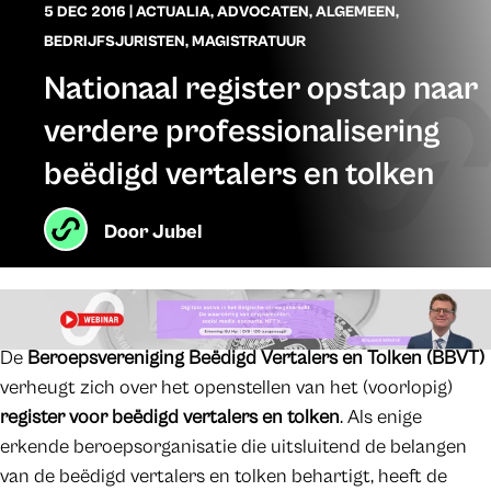
5 DEC 2016
|
ACTUALIA
,
ADVOCATEN
,
ALGEMEEN
,
BEDRIJFSJURISTEN
,
MAGISTRATUUR
Nationaal register opstap naar
verdere professionalisering
beëdigd vertalers en tolken
Door
Jubel
De
Beroepsvereniging Beëdigd Vertalers en Tolken (BBVT)
verheugt zich over het openstellen van het (voorlopig)
register voor beëdigd vertalers en tolken
. Als enige
erkende beroepsorganisatie die uitsluitend de belangen
van de beëdigd vertalers en tolken behartigt, heeft de