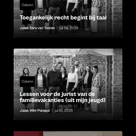
Column
Toegankelijk recht begint bij taal
Jubel
,
Sara van Tooren
|
jul 24, 2026
Column
Lessen voor de jurist van de
familievakanties (uit mijn jeugd)
Jubel
,
Wim Putzeys
|
jul 10, 2026