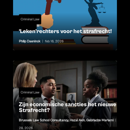
Criminal Law
‘Leken’rechters voor het strafrecht!
Philip Daeninck
|
feb 16, 2026
Criminal Law
Zijn economische sancties het nieuwe
Strafrecht?
Brussels Law School Consultancy
,
Hazal Akin
,
Gabriadze Mariami
|
jan
28, 2026