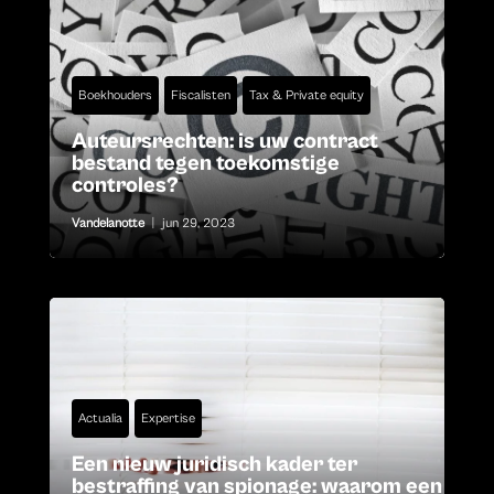
Boekhouders
Fiscalisten
Tax & Private equity
Auteursrechten: is uw contract
bestand tegen toekomstige
controles?
Vandelanotte
|
jun 29, 2023
Actualia
Expertise
Een nieuw juridisch kader ter
bestraffing van spionage: waarom een