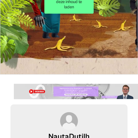
deze inhoud te
belangrijke wijzigingen wat het
belangenconflict
betreft.
laden
NautaDutilh
De volgende video in deze videoreeks van NautaDutilh zal
het onderwerp
‘Zetelleer’
behandelen en is binnenkort te
bekijken op
Jubel.be
.
Opgelet: dit artikel werd gepubliceerd op 13/07/2018 en
kan daardoor verouderde informatie bevatten.
NautaDutilh