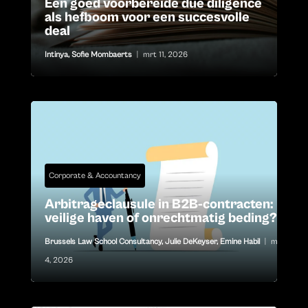
Een goed voorbereide due diligence
als hefboom voor een succesvolle
deal
Intinya
,
Sofie Mombaerts
|
mrt 11, 2026
Corporate & Accountancy
Arbitrageclausule in B2B-contracten:
veilige haven of onrechtmatig beding?
Brussels Law School Consultancy
,
Julie DeKeyser
,
Emine Habil
|
mrt
4, 2026