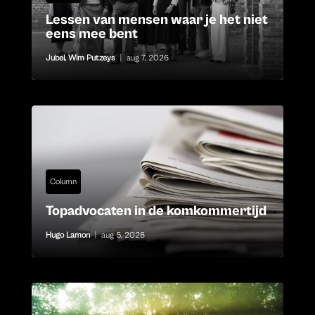
Lessen van mensen waar je het niet
eens mee bent
Jubel
,
Wim Putzeys
|
aug 7, 2026
Column
Topadvocaten in de komkommertijd
Hugo Lamon
|
aug 5, 2026