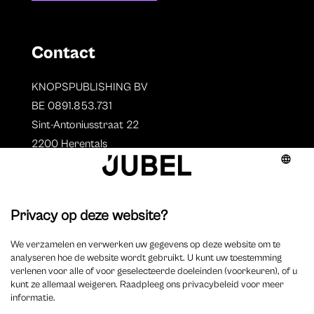
Contact
KNOPSPUBLISHING BV
BE 0891.853.731
Sint-Antoniusstraat 22
2200 Herentals
T. 014 73 78 11
Auteurs
Overzicht auteurs
Auteur worden?