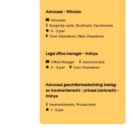
Advocaat – Winston
Advocaat
Burgerlijk recht
Strafrecht
Familierecht
0 - 3 jaar
Oost-Vlaanderen
West-Vlaanderen
Legal office manager – Intinya
Office Manager
Administratie
0 - 3 jaar
Oost-Vlaanderen
Advocaat geschillenbeslechting: beslag-
en insolventierecht – privaat bankrecht –
Intinya
Insolventierecht
Privaatrecht
1 - 3 jaar