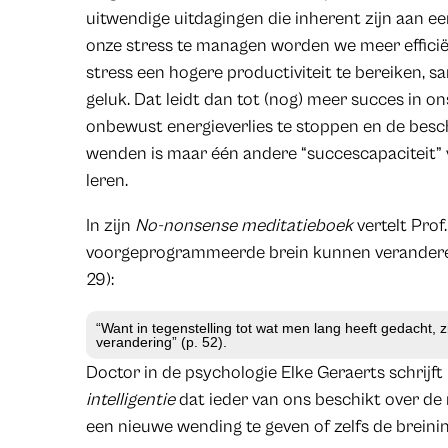
uitwendige uitdagingen die inherent zijn aan e
onze stress te managen worden we meer efficië
stress een hogere productiviteit te bereiken, 
geluk. Dat leidt dan tot (nog) meer succes in o
onbewust energieverlies te stoppen en de besc
wenden is maar één andere “succescapaciteit” v
leren.
In zijn
No-nonsense meditatieboek
vertelt Prof
voorgeprogrammeerde brein kunnen verandere
29):
“Want in tegenstelling tot wat men lang heeft gedacht, zi
verandering” (p. 52).
Doctor in de psychologie Elke Geraerts schrijft
intelligentie
dat ieder van ons beschikt over de
een nieuwe wending te geven of zelfs de breinins