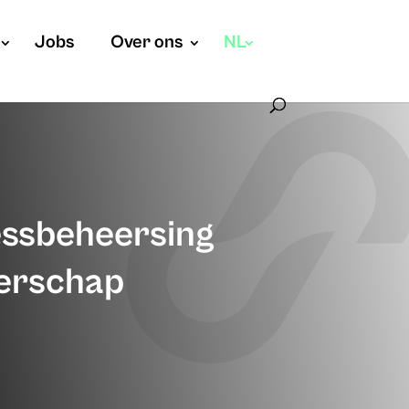
Jobs
Over ons
NL
essbeheersing
derschap