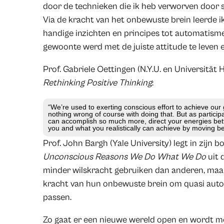
door de technieken die ik heb verworven door s
Via de kracht van het onbewuste brein leerde i
handige inzichten en principes tot automatism
gewoonte werd met de juiste attitude te leven 
Prof. Gabriele Oettingen (N.Y.U. en Universität
Rethinking Positive Thinking
:
“We’re used to exerting conscious effort to achieve our g
nothing wrong of course with doing that. But as participa
can accomplish so much more, direct your energies bett
you and what you realistically can achieve by moving be
Prof. John Bargh (Yale University) legt in zijn 
Unconscious Reasons We Do What We Do
uit 
minder wilskracht gebruiken dan anderen, maa
kracht van hun onbewuste brein om quasi aut
passen.
Zo gaat er een nieuwe wereld open en wordt me