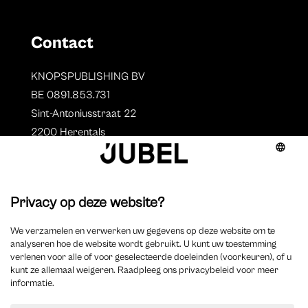
Contact
KNOPSPUBLISHING BV
BE 0891.853.731
Sint-Antoniusstraat 22
2200 Herentals
T. 014 73 78 11
Auteurs
Overzicht auteurs
Auteur worden?