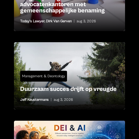
advocatenkantoren met
gemeenschappelijke benaming
Today's Lawyer
,
Dirk Van Gerven
|
aug 3, 2026
Management & Deontology
Duurzaam succes drijft op vreugde
Jeff Keustermans
|
aug 3, 2026