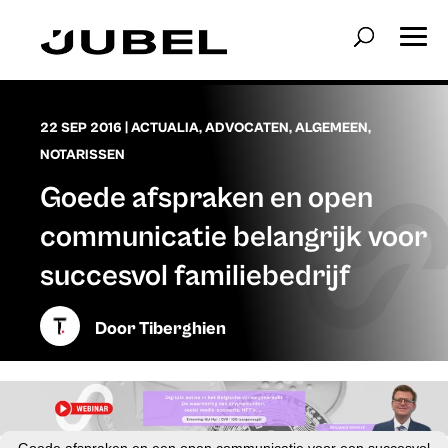
22 SEP 2016
|
ACTUALIA
,
ADVOCATEN
,
ALGEMEEN
,
NOTARISSEN
Goede afspraken en open
communicatie belangrijk voor
succesvol familiebedrijf
Door
Tiberghien
Goede afspraken en een open communicatie voor een succesvol