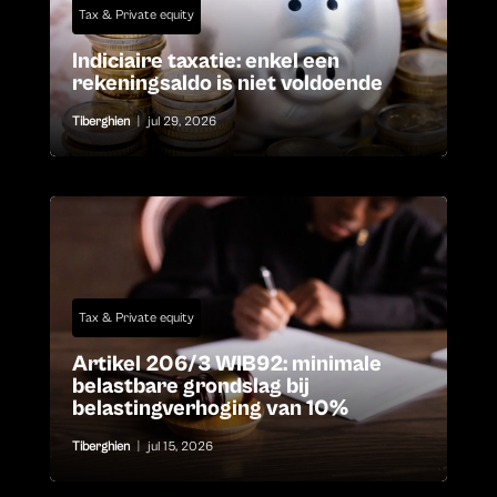
Tax & Private equity
Indiciaire taxatie: enkel een
rekeningsaldo is niet voldoende
Tiberghien
|
jul 29, 2026
Tax & Private equity
Artikel 206/3 WIB92: minimale
belastbare grondslag bij
belastingverhoging van 10%
Tiberghien
|
jul 15, 2026