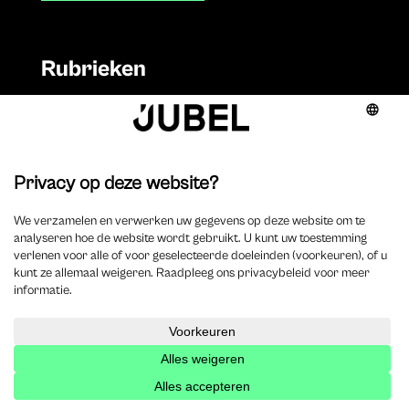
Rubrieken
Civil law & litigation
Column
Corporate & accountancy
Criminal law
Employment
Legal tech
Management & deontology
Tax & private equity