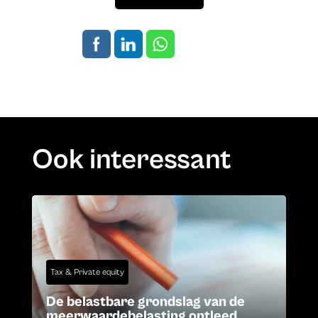
Ook interessant
Tax & Private equity
De belastbare grondslag van de
meerwaardebelasting ontleed