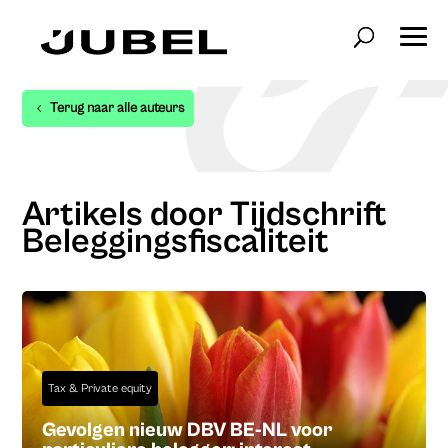
Terug naar alle auteurs
Artikels door Tijdschrift
Beleggingsfiscaliteit
Tax & Private equity
Gevolgen nieuw DBV BE-NL voor