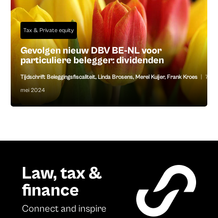
Tax & Private equity
Gevolgen nieuw DBV BE-NL voor
particuliere belegger: dividenden
Tijdschrift Beleggingsfiscaliteit
,
Linda Brosens
,
Merel Kuijer
,
Frank Kroes
|
7
mei 2024
Law, tax &
finance
Connect and inspire