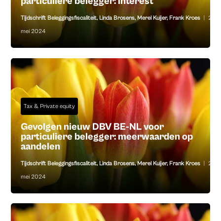
particuliere belegger: interest
Tijdschrift Beleggingsfiscaliteit
,
Linda Brosens
,
Merel Kuijer
,
Frank Kroes
|
28
mei 2024
Tax & Private equity
Gevolgen nieuw DBV BE-NL voor
particuliere belegger: meerwaarden op
aandelen
Tijdschrift Beleggingsfiscaliteit
,
Linda Brosens
,
Merel Kuijer
,
Frank Kroes
|
21
mei 2024