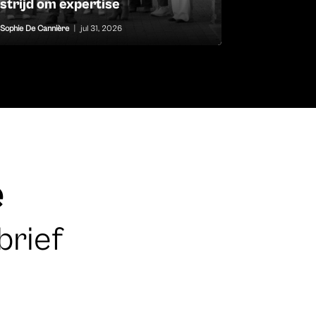
strijd om expertise
Sophie De Cannière
|
jul 31, 2026
e
brief