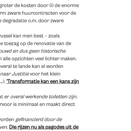
groter de kosten door (i) de enorme
enorm zware huurcontracten voor de
re degradatie o.m. door zware
Brussel kan men best – zoals
e toezag op de renovatie van de
ouwd en dus geen historische
n alle opzichten veel lichter maken.
eral te lande kan al worden
aar Justitie
voor het klein
…).
'Transformatie kan een kans zijn
at er
overal werkende toiletten zijn
.
iervoor is minimaal en maakt direct
worden
gefinancierd door de
even
.
Die rijzen nu als pagodes uit de