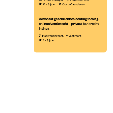
0 - 3 jaar
Oost-Vlaanderen
Advocaat geschillenbeslechting: beslag-
en insolventierecht – privaat bankrecht –
Intinya
Insolventierecht
Privaatrecht
1 - 3 jaar