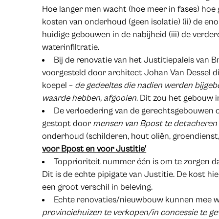
Hoe langer men wacht (hoe meer in fases) hoe 
kosten van onderhoud (geen isolatie) (ii) de 
huidige gebouwen in de nabijheid (iii) de verde
waterinfiltratie.
Bij de renovatie van het Justitiepaleis van 
voorgesteld door architect Johan Van Dessel di
koepel –
de gedeeltes die nadien werden bijgeb
waarde hebben, afgooien
. Dit zou het gebouw i
De verloedering van de gerechtsgebouwen ov
gestopt door
mensen van Bpost te detacheren n
onderhoud (schilderen, hout oliën, groendienst,
voor Bpost en voor Justitie'
Topprioriteit nummer één is om te zorgen d
Dit is de echte pipigate van Justitie. De kost h
een groot verschil in beleving.
Echte renovaties/nieuwbouw kunnen mee 
provinciehuizen te verkopen/in concessie te g