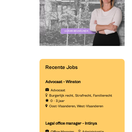
Recente Jobs
Advocaat – Winston
Advocaat
Burgerlijk recht
Strafrecht
Familierecht
0 - 3 jaar
Oost-Vlaanderen
West-Vlaanderen
Legal office manager – Intinya
Office Manager
Administratie