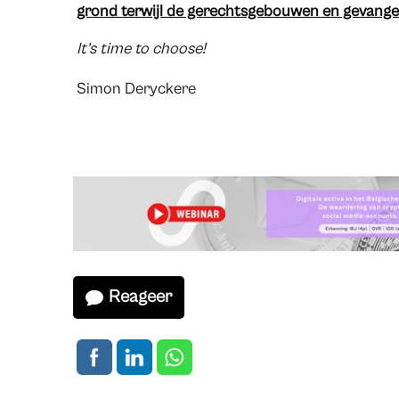
grond terwijl de gerechtsgebouwen en gevange
It’s time to choose!
Simon Deryckere
Reageer