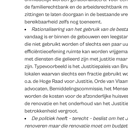
de familierechtbank en de arbeidsrechtbank m
zittingen te laten doorgaan in de bestaande vr
bereikbaarheid zelfs nog toeneemt.
Rationalisering van het gebruik van de be
vandaag is er binnen de gebouwen een leegstan
die niet gebruikt worden of slechts een paar u
efficiëntieoefening ruimte kan worden vrijgem
met diensten die gelieerd zijn met justitie maa
zijn. Typevoorbeeld is het Justitiepaleis van 
lokalen waarvan slechts een fractie gebruikt w
o.a. de Hoge Raad voor Justitie, Orde van Vlaam
advocaten, Bemiddelingscommissie, het Mensen
worden de kosten voor de afzonderlijke huisves
de renovatie en het onderhoud van het Justitie
betrokkenheid vergroot.
De politiek heeft – terecht – beslist om het J
renoveren
maar die renovatie moet om budgetta