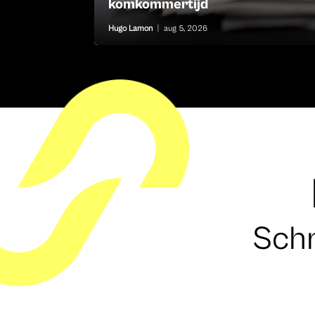
komkommertijd
Hugo Lamon
|
aug 5, 2026
Schr