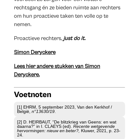
rechtsgang én ze bieden ruimte aan rechters
om hun proactieve taken ten volle op te
nemen.
Proactieve rechters,
just do it.
Simon Deryckere
Lees hier andere stukken van Simon
Deryckere.
Voetnoten
​[1] EHRM, 5 september 2023, Van den Kerkhof /
België,
n°13630/19
.
[2] D. HEIRBAUT, “De blitzkrieg van Geens: en wat
daarna?” in I. CLAEYS (ed).
Recente wetgevende
hervormingen: nieuw en beter?,
Kluwer, 2021, p. 23-
24.