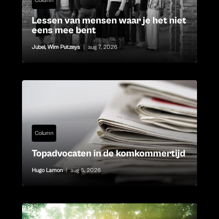
Column
Lessen van mensen waar je het niet
eens mee bent
Jubel
,
Wim Putzeys
|
aug 7, 2026
Column
Topadvocaten in de komkommertijd
Hugo Lamon
|
aug 5, 2026