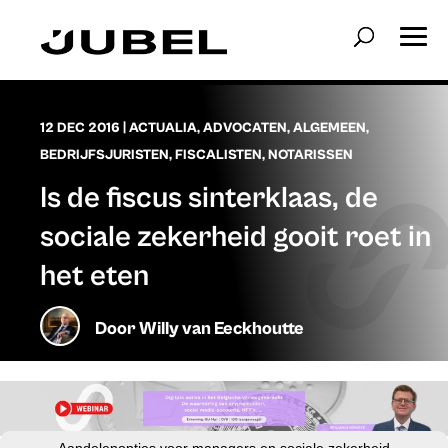
12 DEC 2016
|
ACTUALIA
,
ADVOCATEN
,
ALGEMEEN
,
BEDRIJFSJURISTEN
,
FISCALISTEN
,
NOTARISSEN
Is de fiscus sinterklaas, de
sociale zekerheid gooit roet in
het eten
Door
Willy van Eeckhoutte
Aandelenopties voor managers en sociale zekerheid