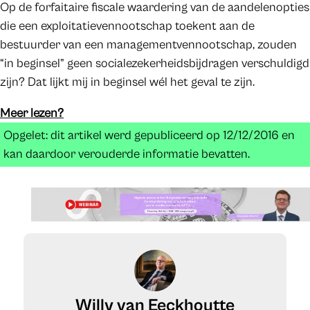
Op de forfaitaire fiscale waardering van de aandelenopties
die een exploitatievennootschap toekent aan de
bestuurder van een managementvennootschap, zouden
“in beginsel” geen socialezekerheidsbijdragen verschuldigd
zijn? Dat lijkt mij in beginsel wél het geval te zijn.
Meer lezen?
Opgelet: dit artikel werd gepubliceerd op 12/12/2016 en
kan daardoor verouderde informatie bevatten.
Willy van Eeckhoutte