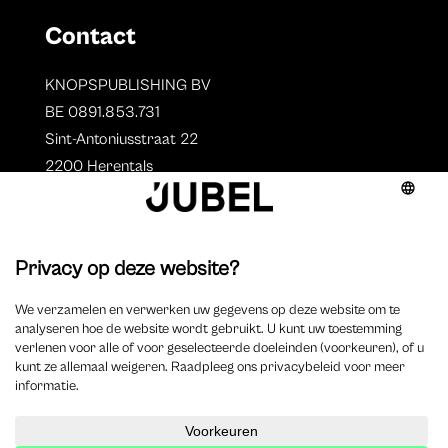
Contact
KNOPSPUBLISHING BV
BE 0891.853.731
Sint-Antoniusstraat 22
2200 Herentals
T. 014 73 78 11
Auteurs
Overzicht auteurs
Auteur worden?