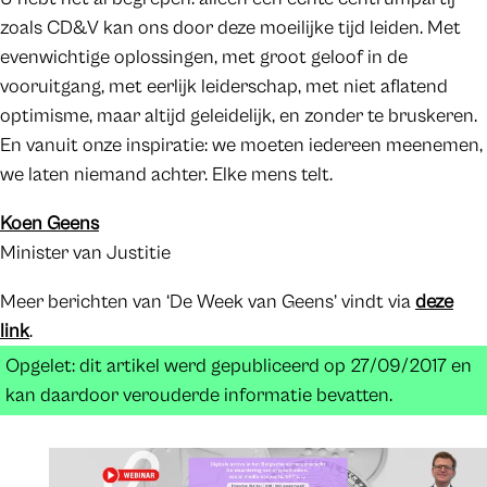
zoals CD&V kan ons door deze moeilijke tijd leiden. Met
evenwichtige oplossingen, met groot geloof in de
vooruitgang, met eerlijk leiderschap, met niet aflatend
optimisme, maar altijd geleidelijk, en zonder te bruskeren.
En vanuit onze inspiratie: we moeten iedereen meenemen,
we laten niemand achter. Elke mens telt.
Koen Geens
Minister van Justitie
Meer berichten van ‘De Week van Geens’ vindt via
deze
link
.
Opgelet: dit artikel werd gepubliceerd op 27/09/2017 en
kan daardoor verouderde informatie bevatten.