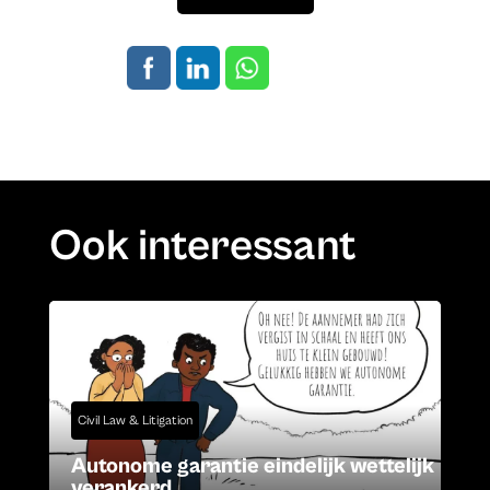
Ook interessant
Civil Law & Litigation
Autonome garantie eindelijk wettelijk
verankerd