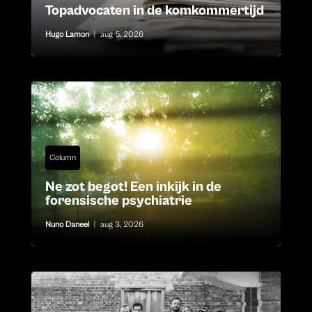
Topadvocaten in de komkommertijd
Hugo Lamon
|
aug 5, 2026
Column
Ne zot begot! Een inkijk in de
forensische psychiatrie
Nuno Daneel
|
aug 3, 2026