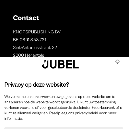
Contact
KNOPSPUBLISHING BV
BE 0891.853.731
Sint-Antoniusstraat 22
2200 Herentals
T. 014 73 78 11
Auteurs
Overzicht auteurs
Auteur worden?