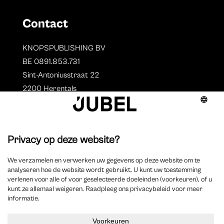
Contact
KNOPSPUBLISHING BV
BE 0891.853.731
Sint-Antoniusstraat 22
2200 Herentals
T. 014 73 78 11
Auteurs
Overzicht auteurs
Auteur worden?