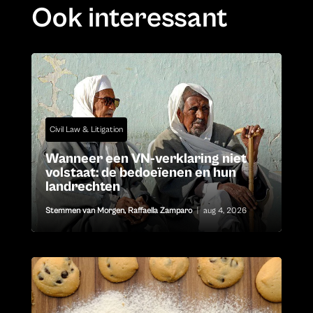
Ook interessant
Civil Law & Litigation
Wanneer een VN-verklaring niet
volstaat: de bedoeïenen en hun
landrechten
Stemmen van Morgen
,
Raffaella Zamparo
|
aug 4, 2026