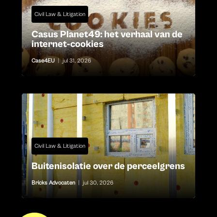
Civil Law & Litigation
Casus Planet49: het verhaal van de
internet-cookies
Case4EU
|
jul 31, 2026
Civil Law & Litigation
Buitenisolatie over de perceelgrens
Bricks Advocaten
|
jul 30, 2026