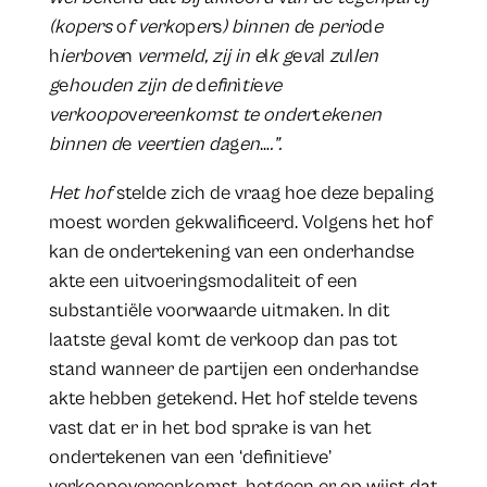
(kopers
o
f verko
p
er
s
) binnen d
e
perio
d
e
h
ierbove
n
vermeld, zij in e
l
k g
e
va
l
zu
l
len
g
e
houden zijn de
d
efin
i
ti
e
ve
verkoopo
v
ereenkomst te onder
t
ek
e
nen
binnen d
e
veertien da
g
en
…
.”.
Het hof
stelde zich de vraag hoe deze bepaling
moest worden gekwalificeerd. Volgens het hof
kan de ondertekening van een onderhandse
akte een uitvoeringsmodaliteit of een
substantiële voorwaarde uitmaken. In dit
laatste geval komt de verkoop dan pas tot
stand wanneer de partijen een onderhandse
akte hebben getekend. Het hof stelde tevens
vast dat er in het bod sprake is van het
ondertekenen van een ‘definitieve’
verkoopovereenkomst, hetgeen er op wijst dat