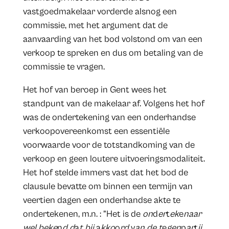
vastgoedmakelaar vorderde alsnog een
commissie, met het argument dat de
aanvaarding van het bod volstond om van een
verkoop te spreken en dus om betaling van de
commissie te vragen.
Het hof van beroep in Gent wees het
standpunt van de makelaar af. Volgens het hof
was de ondertekening van een onderhandse
verkoopovereenkomst een essentiële
voorwaarde voor de totstandkoming van de
verkoop en geen loutere uitvoeringsmodaliteit.
Het hof stelde immers vast dat het bod de
clausule bevatte om binnen een termijn van
veertien dagen een onderhandse akte te
ondertekenen, m.n. : ”Het is de
on
d
er
t
ek
e
naar
wel beke
n
d d
a
t bij
a
kko
o
rd
v
an de t
e
gen
p
ar
t
ij