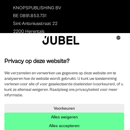
KNOPSPUBLISHING BV
BE 0891.853.731
Sint-Antoniusstraat 22
2200 Herentals
T. 014 73 78 11
Auteurs
Overzicht auteurs
Auteur worden?
©
2025 Jubel – Webdesign by
Wisemen
– Optimized by
Xando
–
Cookieverklaring
–
Disclaimer
–
Privacyverklaring