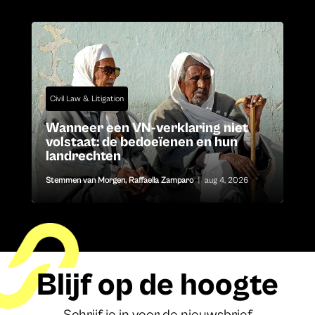
Civil Law & Litigation
Wanneer een VN-verklaring niet
volstaat: de bedoeïenen en hun
landrechten
Stemmen van Morgen
,
Raffaella Zamparo
|
aug 4, 2026
Blijf op de hoogte