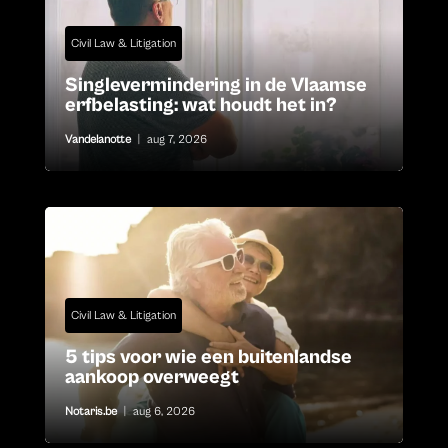
Civil Law & Litigation
Singlevermindering in de Vlaamse
erfbelasting: wat houdt het in?
Vandelanotte
|
aug 7, 2026
Civil Law & Litigation
5 tips voor wie een buitenlandse
aankoop overweegt
Notaris.be
|
aug 6, 2026