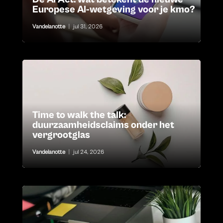
Europese AI-wetgeving voor je kmo?
Vandelanotte
|
jul 31, 2026
Time to walk the talk:
duurzaamheidsclaims onder het
vergrootglas
Vandelanotte
|
jul 24, 2026