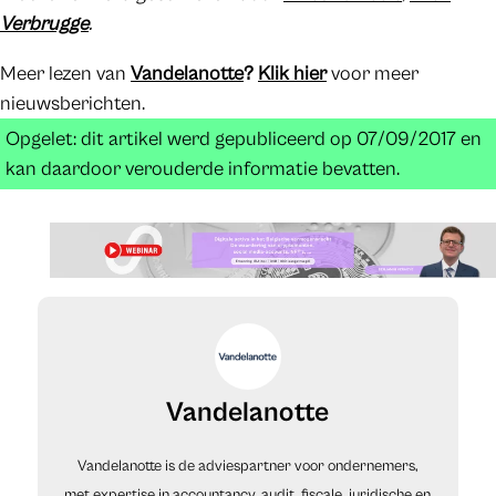
Verbrugge
.
Meer lezen van
Vandelanotte
?
Klik hier
voor meer
nieuwsberichten.
Opgelet: dit artikel werd gepubliceerd op 07/09/2017 en
kan daardoor verouderde informatie bevatten.
Vandelanotte
Vandelanotte is de adviespartner voor ondernemers,
met expertise in accountancy, audit, fiscale, juridische en