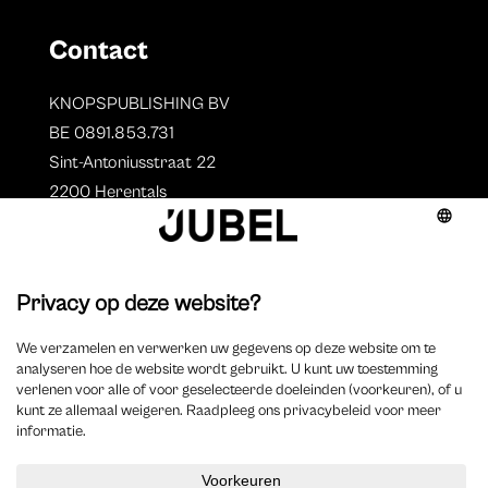
Contact
KNOPSPUBLISHING BV
BE 0891.853.731
Sint-Antoniusstraat 22
2200 Herentals
T. 014 73 78 11
Auteurs
Overzicht auteurs
Auteur worden?