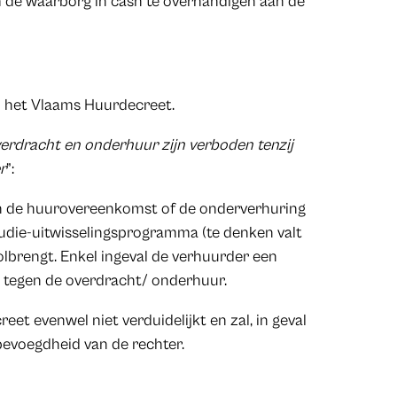
 de waarborg in cash te overhandigen aan de
van het Vlaams Huurdecreet.
erdracht en onderhuur zijn verboden tenzij
r
”:
n de huurovereenkomst of de onderverhuring
udie-uitwisselingsprogramma (te denken valt
lbrengt. Enkel ingeval de verhuurder een
n tegen de overdracht/ onderhuur.
et evenwel niet verduidelijkt en zal, in geval
bevoegdheid van de rechter.