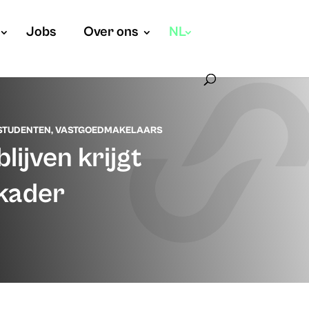
Jobs
Over ons
NL
STUDENTEN
,
VASTGOEDMAKELAARS
ijven krijgt
 kader