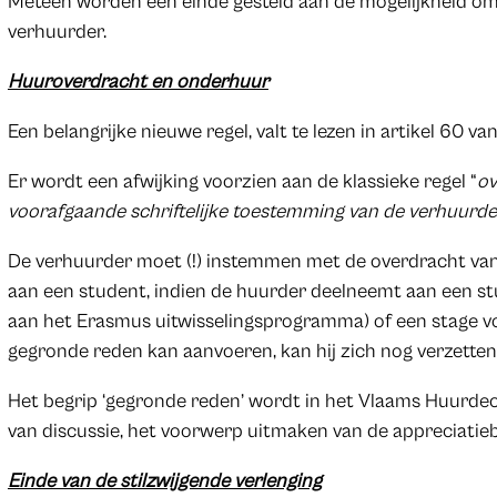
Meteen worden een einde gesteld aan de mogelijkheid om
verhuurder.
Huuroverdracht en onderhuur
Een belangrijke nieuwe regel, valt te lezen in artikel 60 
Er wordt een afwijking voorzien aan de klassieke regel “
ov
voorafgaande schriftelijke toestemming van de verhuurde
De verhuurder moet (!) instemmen met de overdracht va
aan een student, indien de huurder deelneemt aan een st
aan het Erasmus uitwisselingsprogramma) of een stage vo
gegronde reden kan aanvoeren, kan hij zich nog verzette
Het begrip ‘gegronde reden’ wordt in het Vlaams Huurdecre
van discussie, het voorwerp uitmaken van de appreciatie
Einde van de stilzwijgende verlenging