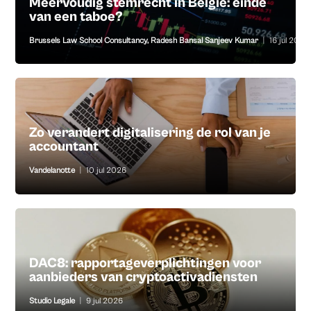
Meervoudig stemrecht in België: einde
van een taboe?
Brussels Law School Consultancy
,
Radesh Bansal Sanjeev Kumar
|
16 jul 2026
Zo verandert digitalisering de rol van je
accountant
Vandelanotte
|
10 jul 2026
DAC8: rapportageverplichtingen voor
aanbieders van cryptoactivadiensten
Studio Legale
|
9 jul 2026