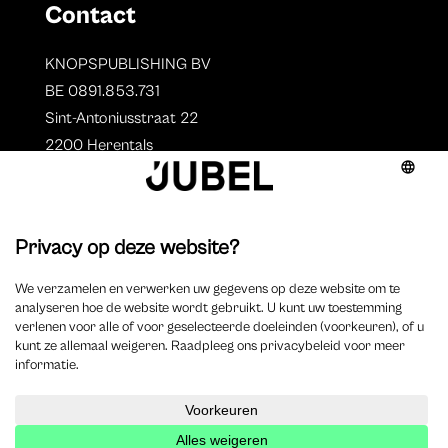
Contact
KNOPSPUBLISHING BV
BE 0891.853.731
Sint-Antoniusstraat 22
2200 Herentals
T. 014 73 78 11
Auteurs
Overzicht auteurs
Auteur worden?
©
2025 Jubel – Webdesign by
Wisemen
– Optimized by