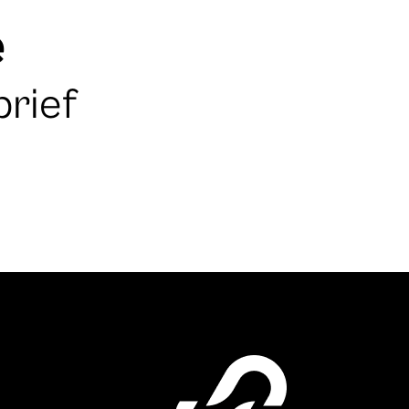
e
brief