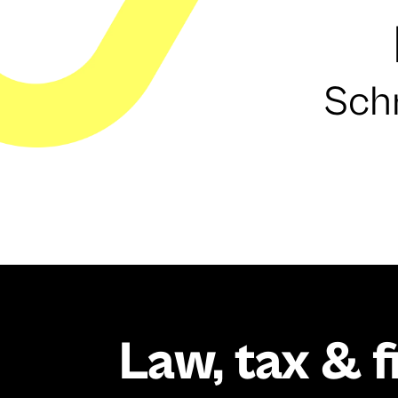
Schr
Law, tax & 