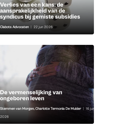
Verlies van een kans: de
aansprakelijkheid van de
syndicus bij gemiste subsidies
Clabots Advocaten
|
22 jun 2026
De vermenselijking van
ongeboren leven
Stemmen van Morgen
,
Charlotte Termonia De Mulder
|
16 jun
2026