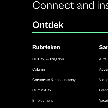
Connect and in
Ontdek
Rubrieken
Sa
Civil law & litigation
Aute
Column
Adve
Corporate & accountancy
Vide
Criminal law
Event
Employment
Vaca