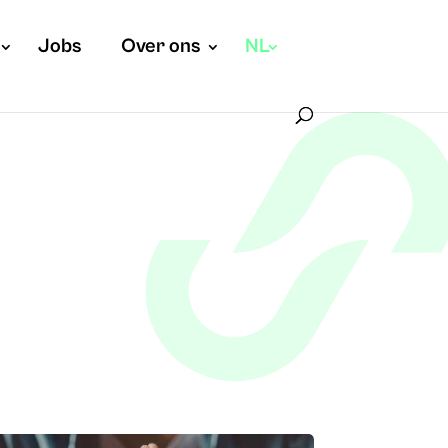
Jobs
Over ons
NL