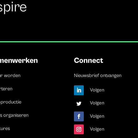
spire
menwerken
Connect
ur worden
Nieuwsbrief ontvangen
rteren
Volgen
oproductie
Volgen
s organiseren
Volgen
tures
Volgen