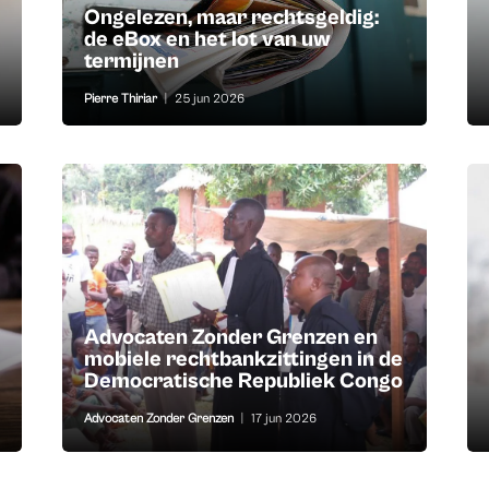
Ongelezen, maar rechtsgeldig:
de eBox en het lot van uw
termijnen
Pierre Thiriar
|
25 jun 2026
Advocaten Zonder Grenzen en
mobiele rechtbankzittingen in de
Democratische Republiek Congo
Advocaten Zonder Grenzen
|
17 jun 2026