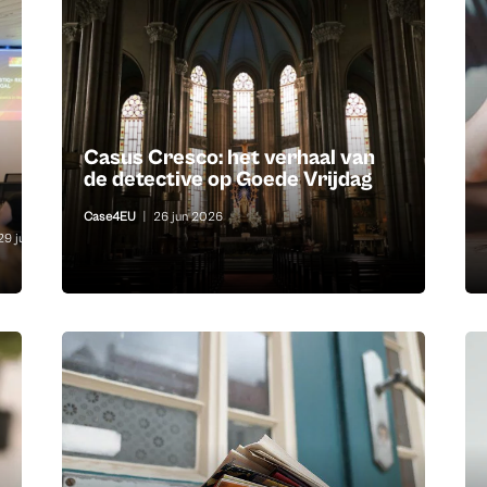
Casus Cresco: het verhaal van
de detective op Goede Vrijdag
Case4EU
|
26 jun 2026
29 jun