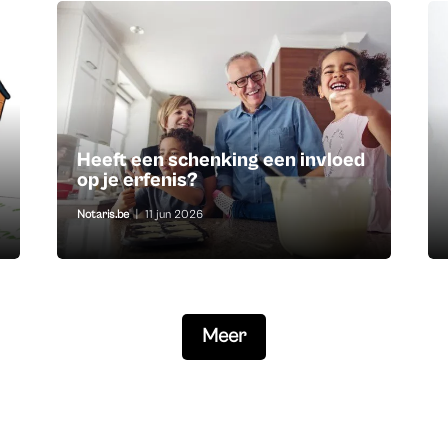
Heeft een schenking een invloed
op je erfenis?
Notaris.be
|
11 jun 2026
Meer