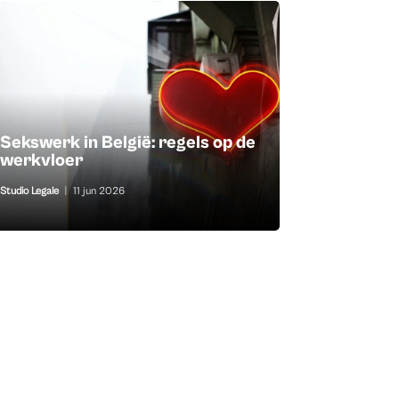
Sekswerk in België: regels op de
werkvloer
Studio Legale
|
11 jun 2026