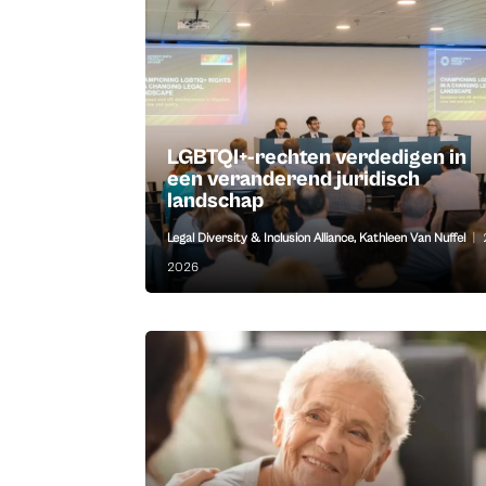
LGBTQI+-rechten verdedigen in
een veranderend juridisch
landschap
Legal Diversity & Inclusion Alliance
,
Kathleen Van Nuffel
|
2026