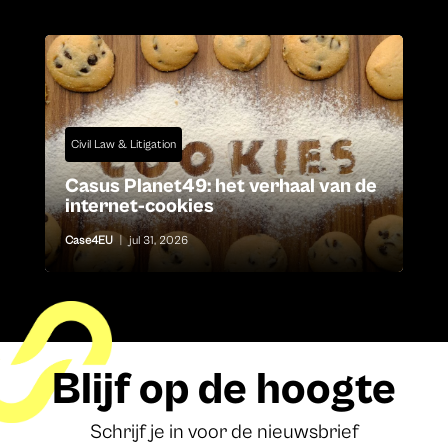
Civil Law & Litigation
Casus Planet49: het verhaal van de
internet-cookies
Case4EU
|
jul 31, 2026
Blijf op de hoogte
Schrijf je in voor de nieuwsbrief