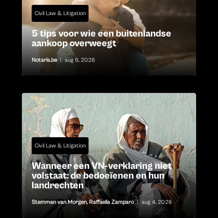
Civil Law & Litigation
5 tips voor wie een buitenlandse
aankoop overweegt
Notaris.be
|
aug 6, 2026
Civil Law & Litigation
Wanneer een VN-verklaring niet
volstaat: de bedoeïenen en hun
landrechten
Stemmen van Morgen
,
Raffaella Zamparo
|
aug 4, 2026