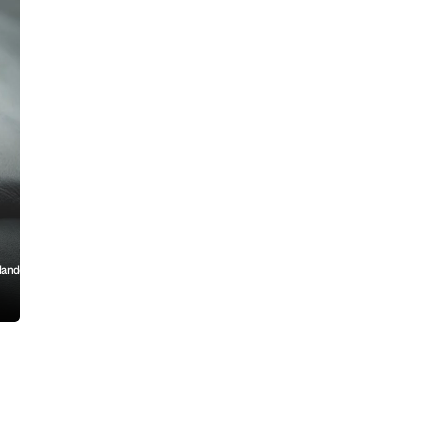
lando
,