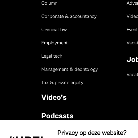
Column
Adve
Corporate & accountancy
Vide
Criminal law
Event
Employment
Vaca
Legal tech
Jo
Management & deontology
Vacat
Tax & private equity
Video’s
Podcasts