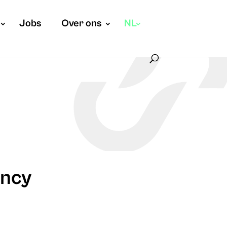
Jobs
Over ons
NL
ancy