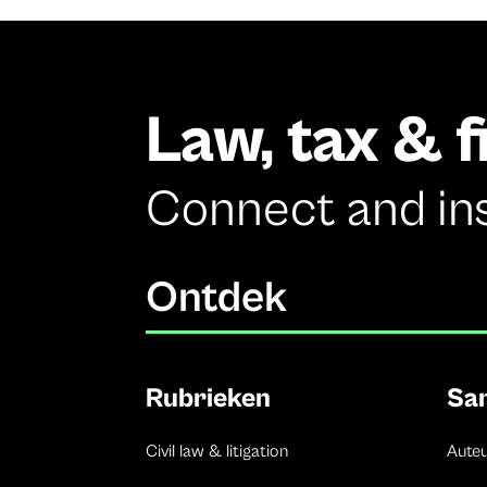
Law, tax & 
Connect and in
Ontdek
Rubrieken
Sa
Civil law & litigation
Aute