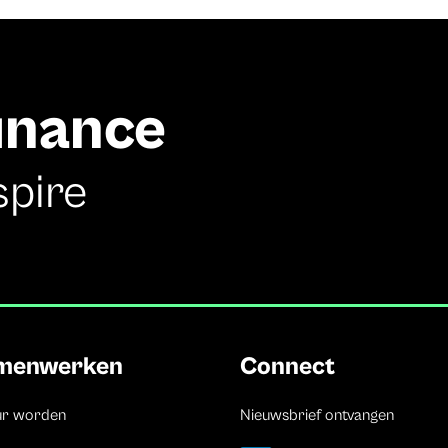
finance
spire
menwerken
Connect
ur worden
Nieuwsbrief ontvangen