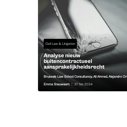
Civil Law & Litigation
Analyse nieuw
buitencontractueel
aansprakelijkheidsrecht
Brussels Law School Consultancy
,
Ali Ahmed
,
Alejandro Or
Emma Snauwaert
|
27 feb 2024