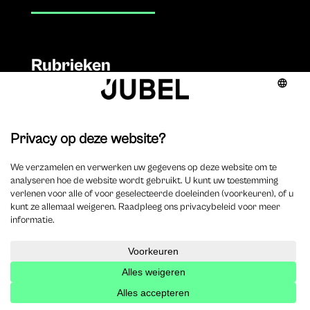
Rubrieken
Civil law & litigation
Column
Corporate & accountancy
Criminal law
Employment
Legal tech
Management & deontology
Tax & private equity