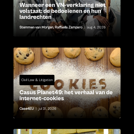
Wanneer een VN-verklaring niet
volstaat: de bedoeïenen en hun
landrechten
Stemmen van Morgen
,
Raffaella Zamparo
|
aug 4, 2026
Civil Law & Litigation
Casus Planet49: het verhaal van de
internet-cookies
Case4EU
|
jul 31, 2026