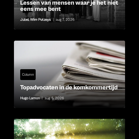
Lessen van mensen waar je het niet
eens mee bent
Jubel
,
Wim Putzeys
|
aug 7, 2026
Column
Topadvocaten in de komkommertijd
Hugo Lamon
|
aug 5, 2026