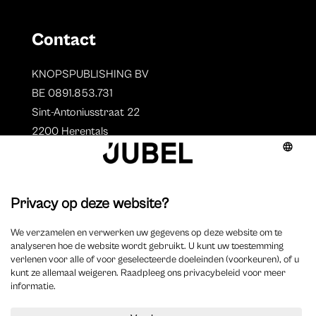
Contact
KNOPSPUBLISHING BV
BE 0891.853.731
Sint-Antoniusstraat 22
2200 Herentals
T. 014 73 78 11
Auteurs
Overzicht auteurs
Auteur worden?