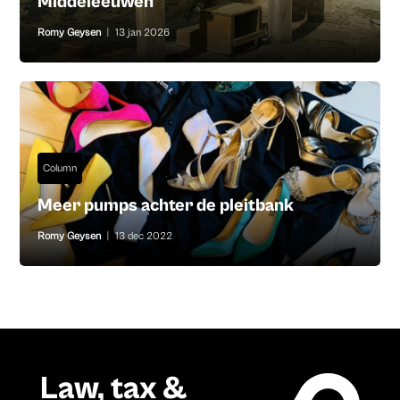
Middeleeuwen
Romy Geysen
|
13 jan 2026
Column
Meer pumps achter de pleitbank
Romy Geysen
|
13 dec 2022
Law, tax &