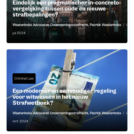
Eindelijk een pragmatischer in-concreto-
vergelijking tussen oude en nieuwe
strafbepalingen?
Waeterinckx Advocaten Ondernemingsstrafrecht
,
Patrick Waeterinckx
|
18
jul 2024
Criminal Law
Een moderner en eenvoudiger regeling
voor witwassen in het nieuw
Strafwetboek?
Waeterinckx Advocaten Ondernemingsstrafrecht
,
Patrick Waeterinckx
|
14
mrt 2024