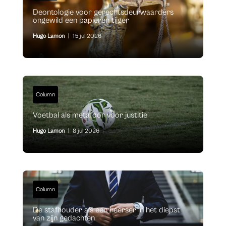
Deontologie voor gerechtsdeurwaarders
ongewild een papieren tijger
Hugo Lamon
|
15 jul 2026
Column
Voetbal als metafoor voor justitie
Hugo Lamon
|
8 jul 2026
Column
De stafhouder als een heerser in het diepst
van zijn gedachten