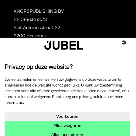
KNOPSPUBLISHING BV
BE 0891.853.731
Sint-Antoniusstraat 22
2200 Herentals
T. 014 73 78 11
Auteurs
Overzicht auteurs
Auteur worden?
©
2025 Jubel – Webdesign by
Wisemen
– Optimized by
Xando
–
Cookieverklaring
–
Disclaimer
–
Privacyverklaring