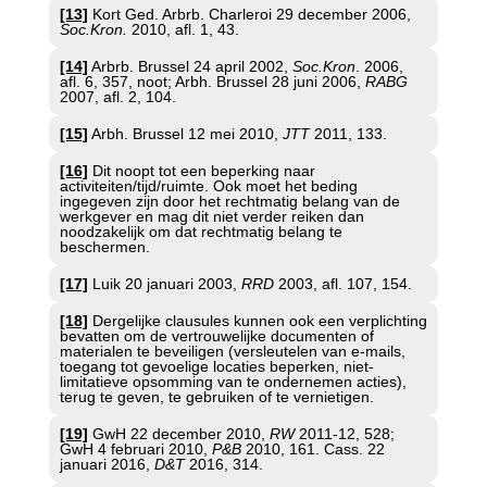
[13]
Kort Ged. Arbrb. Charleroi 29 december 2006,
Soc.Kron.
2010, afl. 1, 43.
[14]
Arbrb. Brussel 24 april 2002,
Soc.Kron
. 2006,
afl. 6, 357, noot; Arbh. Brussel 28 juni 2006,
RABG
2007, afl. 2, 104.
[15]
Arbh. Brussel 12 mei 2010,
JTT
2011, 133.
[16]
Dit noopt tot een beperking naar
activiteiten/tijd/ruimte. Ook moet het beding
ingegeven zijn door het rechtmatig belang van de
werkgever en mag dit niet verder reiken dan
noodzakelijk om dat rechtmatig belang te
beschermen.
[17]
Luik 20 januari 2003,
RRD
2003, afl. 107, 154.
[18]
Dergelijke clausules kunnen ook een verplichting
bevatten om de vertrouwelijke documenten of
materialen te beveiligen (versleutelen van e-mails,
toegang tot gevoelige locaties beperken, niet-
limitatieve opsomming van te ondernemen acties),
terug te geven, te gebruiken of te vernietigen.
[19]
GwH 22 december 2010,
RW
2011-12, 528;
GwH 4 februari 2010,
P&B
2010, 161. Cass. 22
januari 2016,
D&T
2016, 314.