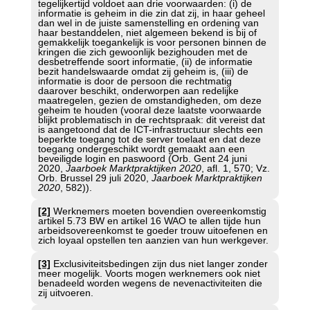
tegelijkertijd voldoet aan drie voorwaarden: (i) de
informatie is geheim in die zin dat zij, in haar geheel
dan wel in de juiste samenstelling en ordening van
haar bestanddelen, niet algemeen bekend is bij of
gemakkelijk toegankelijk is voor personen binnen de
kringen die zich gewoonlijk bezighouden met de
desbetreffende soort informatie, (ii) de informatie
bezit handelswaarde omdat zij geheim is, (iii) de
informatie is door de persoon die rechtmatig
daarover beschikt, onderworpen aan redelijke
maatregelen, gezien de omstandigheden, om deze
geheim te houden (vooral deze laatste voorwaarde
blijkt problematisch in de rechtspraak: dit vereist dat
is aangetoond dat de ICT-infrastructuur slechts een
beperkte toegang tot de server toelaat en dat deze
toegang ondergeschikt wordt gemaakt aan een
beveiligde login en paswoord (Orb. Gent 24 juni
2020,
Jaarboek Marktpraktijken 2020
, afl. 1, 570; Vz.
Orb. Brussel 29 juli 2020,
Jaarboek Marktpraktijken
2020
, 582)).
[2]
Werknemers moeten bovendien overeenkomstig
artikel 5.73 BW en artikel 16 WAO te allen tijde hun
arbeidsovereenkomst te goeder trouw uitoefenen en
zich loyaal opstellen ten aanzien van hun werkgever.
[3]
Exclusiviteitsbedingen zijn dus niet langer zonder
meer mogelijk. Voorts mogen werknemers ook niet
benadeeld worden wegens de nevenactiviteiten die
zij uitvoeren.