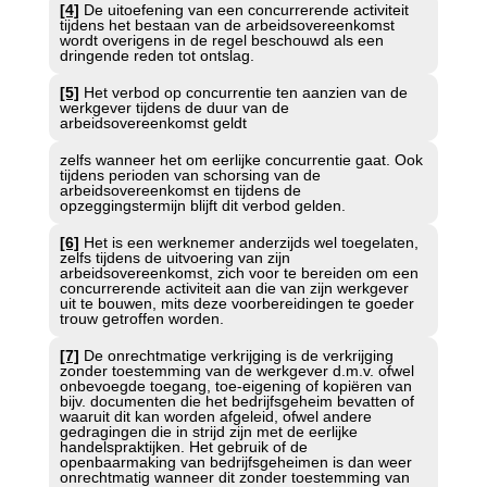
[4]
De uitoefening van een concurrerende activiteit
tijdens het bestaan van de arbeidsovereenkomst
wordt overigens in de regel beschouwd als een
dringende reden tot ontslag.
[5]
Het verbod op concurrentie ten aanzien van de
werkgever tijdens de duur van de
arbeidsovereenkomst geldt
zelfs wanneer het om eerlijke concurrentie gaat. Ook
tijdens perioden van schorsing van de
arbeidsovereenkomst en tijdens de
opzeggingstermijn blijft dit verbod gelden.
[6]
Het is een werknemer anderzijds wel toegelaten,
zelfs tijdens de uitvoering van zijn
arbeidsovereenkomst, zich voor te bereiden om een
concurrerende activiteit aan die van zijn werkgever
uit te bouwen, mits deze voorbereidingen te goeder
trouw getroffen worden.
[7]
De onrechtmatige verkrijging is de verkrijging
zonder toestemming van de werkgever d.m.v. ofwel
onbevoegde toegang, toe-eigening of kopiëren van
bijv. documenten die het bedrijfsgeheim bevatten of
waaruit dit kan worden afgeleid, ofwel andere
gedragingen die in strijd zijn met de eerlijke
handelspraktijken. Het gebruik of de
openbaarmaking van bedrijfsgeheimen is dan weer
onrechtmatig wanneer dit zonder toestemming van