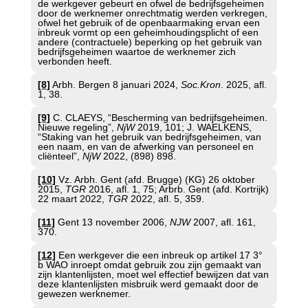
de werkgever gebeurt en ofwel de bedrijfsgeheimen
door de werknemer onrechtmatig werden verkregen,
ofwel het gebruik of de openbaarmaking ervan een
inbreuk vormt op een geheimhoudingsplicht of een
andere (contractuele) beperking op het gebruik van
bedrijfsgeheimen waartoe de werknemer zich
verbonden heeft.
[8]
Arbh. Bergen 8 januari 2024,
Soc.Kron
. 2025, afl.
1, 38.
[9]
C. CLAEYS, “Bescherming van bedrijfsgeheimen.
Nieuwe regeling”,
NjW
2019, 101; J. WAELKENS,
“Staking van het gebruik van bedrijfsgeheimen, van
een naam, en van de afwerking van personeel en
cliënteel”,
NjW
2022, (898) 898.
[10]
Vz. Arbh. Gent (afd. Brugge) (KG) 26 oktober
2015,
TGR
2016, afl. 1, 75; Arbrb. Gent (afd. Kortrijk)
22 maart 2022,
TGR
2022, afl. 5, 359.
[11]
Gent 13 november 2006,
NJW
2007, afl. 161,
370.
[12]
Een werkgever die een inbreuk op artikel 17 3°
b WAO inroept omdat gebruik zou zijn gemaakt van
zijn klantenlijsten, moet wel effectief bewijzen dat van
deze klantenlijsten misbruik werd gemaakt door de
gewezen werknemer.