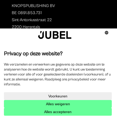
KNOPSPUBLISHING BV
BE 0891.853.731
Sint-Antoniusstraat 22
2200 Herentals
T. 014 73 78 11
Auteurs
Overzicht auteurs
Auteur worden?
©
2025 Jubel – Webdesign by
Wisemen
– Optimized by
Xando
–
Cookieverklaring
–
Disclaimer
–
Privacyverklaring