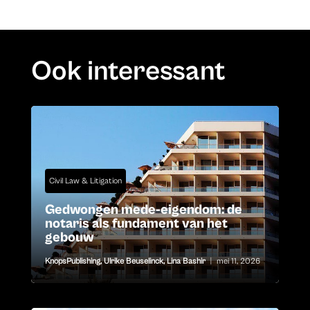
Ook interessant
Civil Law & Litigation
Gedwongen mede-eigendom: de
notaris als fundament van het
gebouw
KnopsPublishing
,
Ulrike Beuselinck
,
Lina Bashir
|
mei 11, 2026