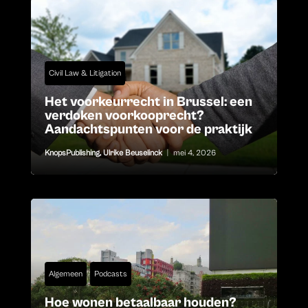
Civil Law & Litigation
Het voorkeurrecht in Brussel: een
verdoken voorkooprecht?
Aandachtspunten voor de praktijk
KnopsPublishing
,
Ulrike Beuselinck
|
mei 4, 2026
Algemeen
Podcasts
Hoe wonen betaalbaar houden?