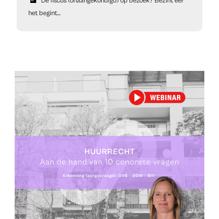
De fiscus (onaangekondigd) op bezoek? Bezint eer
het begint…