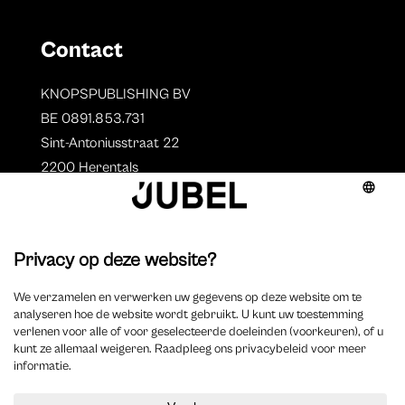
Contact
KNOPSPUBLISHING BV
BE 0891.853.731
Sint-Antoniusstraat 22
2200 Herentals
T. 014 73 78 11
Auteurs
Overzicht auteurs
Auteur worden?