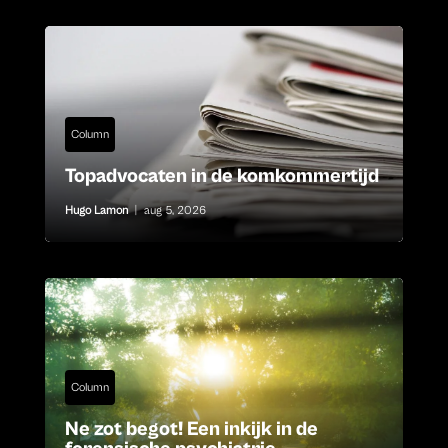
Column
Topadvocaten in de komkommertijd
Hugo Lamon
|
aug 5, 2026
Column
Ne zot begot! Een inkijk in de