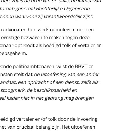
roep, zoals de orde van de balie, de kamer van
toraat-generaal Rechterlijke Organisatie
onen waarvoor zij verantwoordelijk zijn”.
 en advocaten hun werk cumuleren met een
 er ernstige bezwaren te maken tegen deze
enaar optreedt als beëdigd tolk of vertaler er
roepsgeheim.
erende politieambtenaren, wijst de BBVT er
nsten stelt dat
de uitoefening van een ander
daat, een opdracht of een dienst, zelfs als
instoogmerk, de beschikbaarheid en
eel kader niet in het gedrang mag brengen
eëdigd vertaler en/of tolk door de invoering
et van cruciaal belang zijn. Het uitoefenen