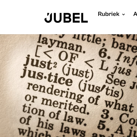
Rubriek
A