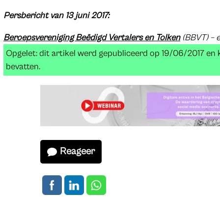
Persbericht van 13 juni 2017:
Beroepsvereniging Beëdigd Vertalers en Tolken
(BBVT) – 
Opgelet: dit artikel werd gepubliceerd op 19/06/2017 en
bevatten.
Reageer