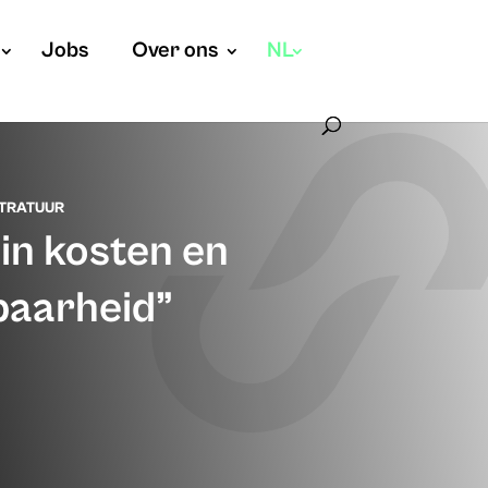
Jobs
Over ons
NL
TRATUUR
 in kosten en
baarheid”