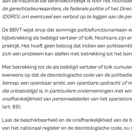
aan de instantie die verantwoordelijk is voor het hoofdbe
de gerechtsdeurwaarders, de federale politie of het Direc
(DGRO), om eventueel een verbod op te leggen aan de pers
De BBVT wijst erop dat sommige politiefunctionarissen
bijbetrekking als beëdigd vertaler of tolk. Nochtans zijn
praktijk. Het hoeft geen betoog dat indien een politieambt
zich een probleem kan stellen met betrekking tot het be
Met betrekking tot de als beëdigd vertaler of tolk cumul
eveneens op dat de deontologische code van de politiedie
beroep, een openbaar ambt, een openbare opdracht of man
die onbezoldigd is, in particuliere ondernemingen met w
onafhankelijkheid van personeelsleden van het operation
(art. 69).
Laat de beschikbaarheid en de onafhankelijkheid van de b
van het nationaal register en de deontologische code, nu n