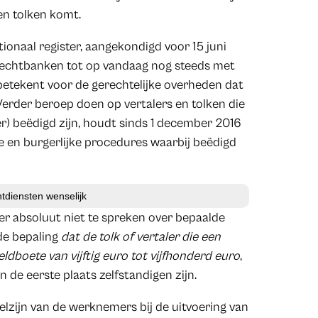
en tolken komt.
ionaal register, aangekondigd voor 15 juni
e rechtbanken tot op vandaag nog steeds met
t betekent voor de gerechtelijke overheden dat
 Verder beroep doen op vertalers en tolken die
er) beëdigd zijn, houdt sinds 1 december 2016
jke en burgerlijke procedures waarbij beëdigd
tdiensten wenselijk
er absoluut niet te spreken over bepaalde
de bepaling
dat de tolk of vertaler die een
ldboete van vijftig euro tot vijfhonderd euro
,
 de eerste plaats zelfstandigen zijn.
lzijn van de werknemers bij de uitvoering van