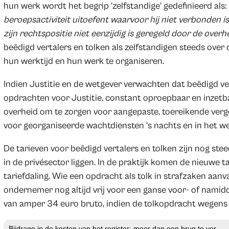
hun werk wordt het begrip ‘zelfstandige’ gedefinieerd als:
beroepsactiviteit uitoefent waarvoor hij niet verbonden
zijn rechtspositie niet eenzijdig is geregeld door de overhe
beëdigd vertalers en tolken als zelfstandigen steeds ove
hun werktijd en hun werk te organiseren.
Indien Justitie en de wetgever verwachten dat beëdigd v
opdrachten voor Justitie, constant oproepbaar en inzetbaa
overheid om te zorgen voor aangepaste, toereikende ver
voor georganiseerde wachtdiensten ’s nachts en in het w
De tarieven voor beëdigd vertalers en tolken zijn nog ste
in de privésector liggen. In de praktijk komen de nieuwe t
tariefdaling. Wie een opdracht als tolk in strafzaken aanv
ondernemer nog altijd vrij voor een ganse voor- of na
van amper 34 euro bruto, indien de tolkopdracht wegen
Bijdrage in de kosten van het register: meer dan een brug te ver