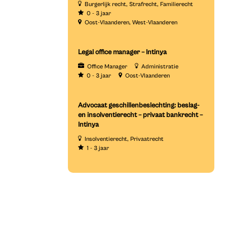
Burgerlijk recht
Strafrecht
Familierecht
0 - 3 jaar
Oost-Vlaanderen
West-Vlaanderen
Legal office manager – Intinya
Office Manager
Administratie
0 - 3 jaar
Oost-Vlaanderen
Advocaat geschillenbeslechting: beslag-
en insolventierecht – privaat bankrecht –
Intinya
Insolventierecht
Privaatrecht
1 - 3 jaar