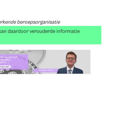
erkende beroepsorganisatie
 kan daardoor verouderde informatie